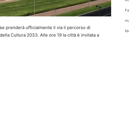
Pa
ma
 prenderà ufficialmente il via il percorso di
Ni
lla Cultura 2033. Alle ore 19 la città è invitata a
 confronto. Dialogo con i protagonisti del
uto da protagonisti esperienze decisive per le Capitali
 2019), Romina Kocina (GO!2025 Nova Gorica/Gorizia) e
 ECoC ed ex valutatrice della Commissione Europea.
 che vuole coinvolgere la città fin dall’inizio,
idee e visione europea. Dopo Matera 2019 e Nova
à a una città italiana. Piacenza vuole esserci.
martedì 19 maggio, ore 19, Palazzo Farnese.