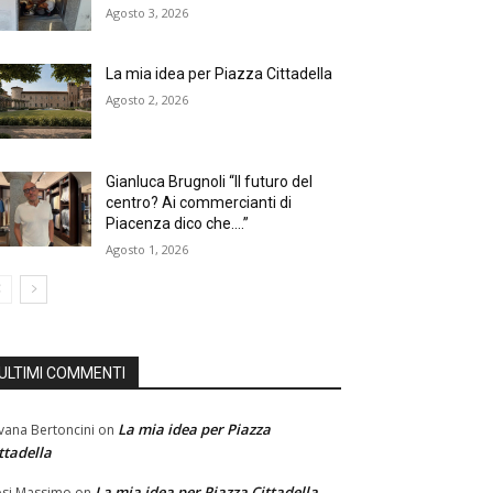
Agosto 3, 2026
La mia idea per Piazza Cittadella
Agosto 2, 2026
Gianluca Brugnoli “Il futuro del
centro? Ai commercianti di
Piacenza dico che….”
Agosto 1, 2026
ULTIMI COMMENTI
La mia idea per Piazza
lvana Bertoncini
on
ttadella
La mia idea per Piazza Cittadella
si Massimo
on