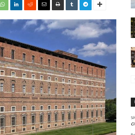
Si
Ci
Bo