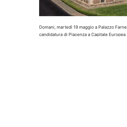
Domani, martedì 19 maggio a Palazzo Farnese
candidatura di Piacenza a Capitale Europea de
partecipare all’incontro pubblico “Capitali a
cambiamento”, con tre ospiti che hanno viss
Europee della Cultura: Paolo Verri (Matera
Rossella Tarantino, esperta del programma
Sarà il primo momento pubblico di un percorso
mettendo insieme cultura, partecipazione, 
Gorica/Gorizia 2025, nel 2033 il titolo torner
L’appuntamento è aperto alla cittadinanza: 